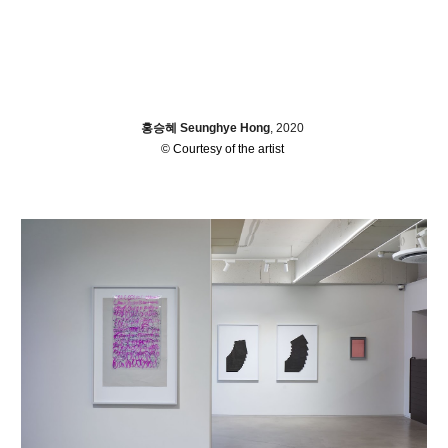
홍승혜 Se
u
nghye Hong
, 2020
© Courtesy of the artist