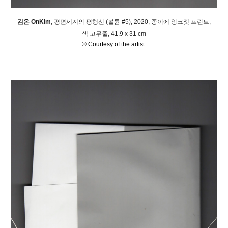
김온
OnKim
,
평면세계의 평행선 (볼륨 #5)
,
2020, 종이에 잉크젯 프린트,
색 고무줄, 41.9 x 31 cm
© Courtesy of the artist