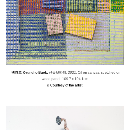
백경호 Kyungho Baek
,
선물보따리
, 2021,
O
il on canvas, stretched
on
wood panel, 109.7 x 104.1cm
© Courtesy of the artist