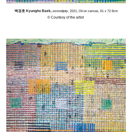
백경호 Kyungho Baek,
serendipity
, 2021,
O
il on canvas, 61 x 72.9cm
© Courtesy of the artist