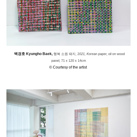
백경호 Kyungho Baek,
행복 소원 돼지, 2
021
, K
orean paper, oil on wood
panel, 71 x 120 x 14cm
© Courtesy of the artist