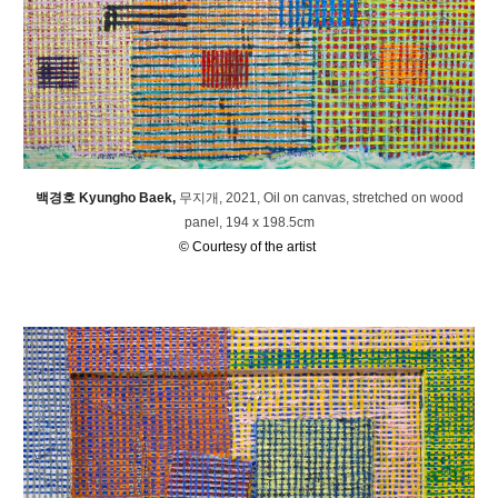
백경호 Kyungho Baek,
무지개, 20
21, O
il on canvas, stretched on wood
panel, 194 x 198.5cm
© Courtesy of the artist