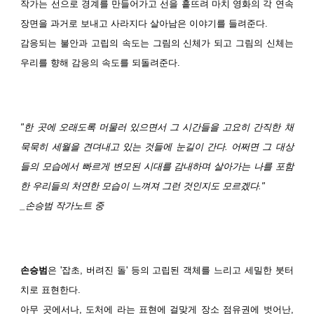
작가는 선으로 경계를 만들어가고 선을 흩뜨려 마치 영화의 각 연속
장면을 과거로 보내고 사라지다 살아남은 이야기를 들려준다.
감응되는 불안과 고립의 속도는 그림의 신체가 되고 그림의 신체는
우리를 향해 감응의 속도를 되돌려준다.
"한 곳에 오래도록 머물러 있으면서 그 시간들을 고요히 간직한 채
묵묵히 세월을 견뎌내고 있는 것들에 눈길이 간다. 어쩌면 그 대상
들의 모습에서 빠르게 변모된 시대를 감내하며 살아가는 나를 포함
한 우리들의 처연한 모습이 느껴져 그런 것인지도 모르겠다."
_손승범 작가노트 중
손승범
은 '잡초, 버려진 돌' 등의 고립된 객체를 느리고 세밀한 붓터
치로 표현한다.
아무 곳에서나, 도처에 라는 표현에 걸맞게 장소 점유권에 벗어난,