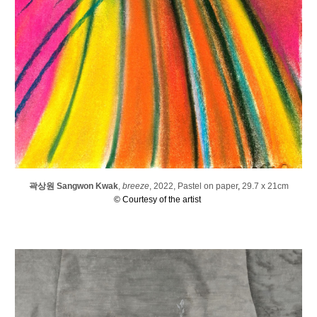
곽상원 Sangwon Kwak
,
breeze
, 2022,
P
astel on paper
,
29.7 x 21cm
© Courtesy of the artist