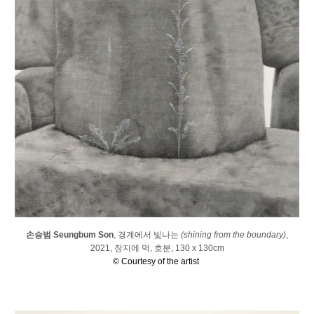
손승범 Seungbum Son
,
경계에서 빛나는
(
shining from the boundary)
,
2021, 장지에 먹, 호분,
130
x
130
cm
© Courtesy of the artist