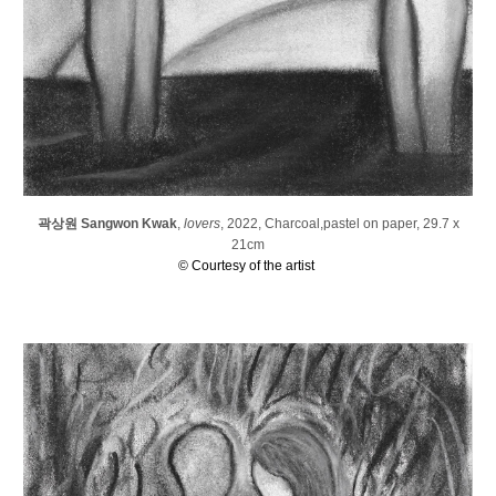
곽상원 Sangwon Kwak
,
lovers
, 2022,
C
harcoal,pastel on paper
,
29.7 x
21c
m
© Courtesy of the artist