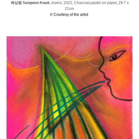
곽상원 Sangwon Kwak
,
lovers
, 2022,
C
harcoal,pastel on paper
,
29.7 x
21cm
© Courtesy of the artist